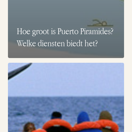
Hoe groot is Puerto Piramides?
Welke diensten biedt het?
Welke
activiteiten
kan
ik
vanuit
Puerto
Piramides
doen?