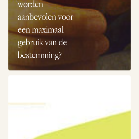
worden
aanbevolen voor
een maximaal
gebruik van de
bestemming?
Hoe
groot
is
Puerto
Piramides?
Welke
diensten
biedt