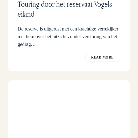
Touring door het reservaat Vogels
eiland
De reserve is uitgerust met een krachtige verrekijker
met hem over het uitzicht zonder verstoring van het
gedrag…
READ MORE
Hoe
kom
je
vanuit
Puerto
Madryn
naar
Vogeleiland?