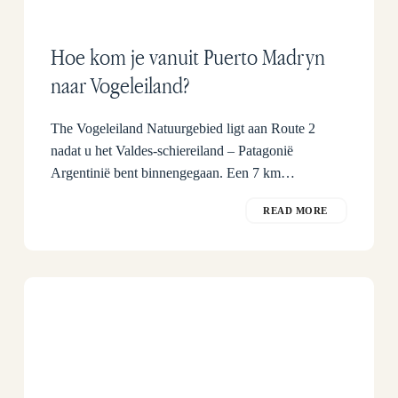
Hoe kom je vanuit Puerto Madryn
naar Vogeleiland?
The Vogeleiland Natuurgebied ligt aan Route 2
nadat u het Valdes-schiereiland – Patagonië
Argentinië bent binnengegaan. Een 7 km…
READ MORE
Het
vogeleiland
dat
geen
eiland