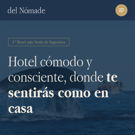
Skip
Menu
del Nómade
to
main
content
1° Hotel más Verde de Argentina
Hotel cómodo y
consciente, donde
te
sentirás como en
casa