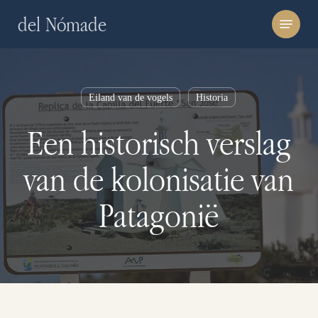
Skip
Menu
del Nómade
to
main
content
Eiland van de vogels
Historia
Een historisch verslag
van de kolonisatie van
Patagonië