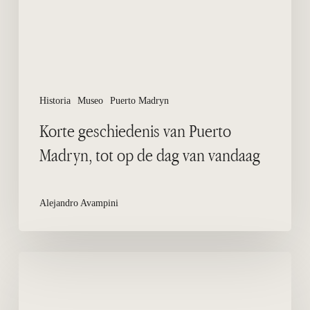
op
de
dag
van
vandaag
Historia
Museo
Puerto Madryn
Korte geschiedenis van Puerto
Madryn, tot op de dag van vandaag
Alejandro Avampini
Basisgeologie
van
Basisgeologie