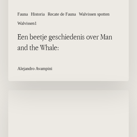
Fauna
Historia
Recate de Fauna
Walvissen spotten
Walvissen1
Een beetje geschiedenis over Man
and the Whale:
Alejandro Avampini
Korte
geschiedenis
van
Puerto
Madryn,
tot