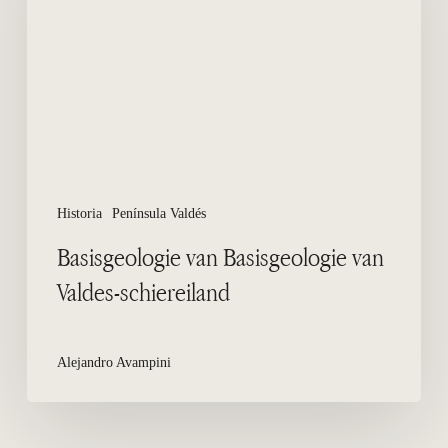
van
Valdes-
schiereiland
Historia
Península Valdés
Basisgeologie van Basisgeologie van
Valdes-schiereiland
Alejandro Avampini