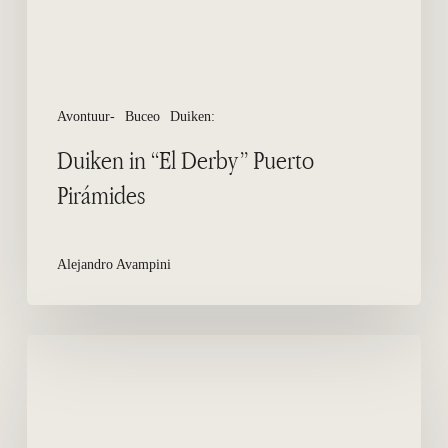
Avontuur-
Buceo
Duiken:
Duiken in “El Derby” Puerto
Pirámides
Alejandro Avampini
Duik
in
“El
Folias”
Puerto