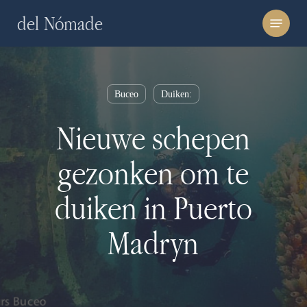
Skip
Menu
del Nómade
to
main
content
Buceo
Duiken:
Nieuwe schepen
gezonken om te
duiken in Puerto
Madryn