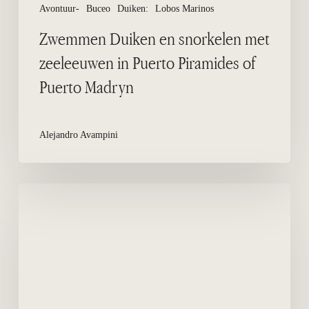
Madryn
Avontuur-
Buceo
Duiken:
Lobos Marinos
Zwemmen Duiken en snorkelen met
zeeleeuwen in Puerto Piramides of
Puerto Madryn
Alejandro Avampini
Duiken
in
“El
Derby”
Puerto
Pirámides