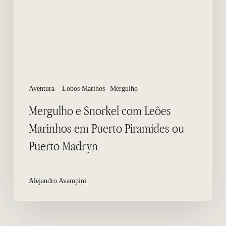
Marinhos
em
Puerto
Piramides
ou
Puerto
Madryn
Aventura-
Lobos Marinos
Mergulho
Mergulho e Snorkel com Leões
Marinhos em Puerto Piramides ou
Puerto Madryn
Alejandro Avampini