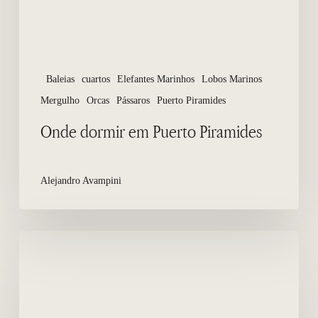
Baleias
cuartos
Elefantes Marinhos
Lobos Marinos
Mergulho
Orcas
Pássaros
Puerto Piramides
Onde dormir em Puerto Piramides
Alejandro Avampini
Mergulho
e
Snorkel
com
Leões