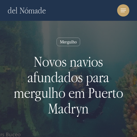
Skip
Menu
del Nómade
to
main
content
Mergulho
Novos navios
afundados para
mergulho em Puerto
Madryn