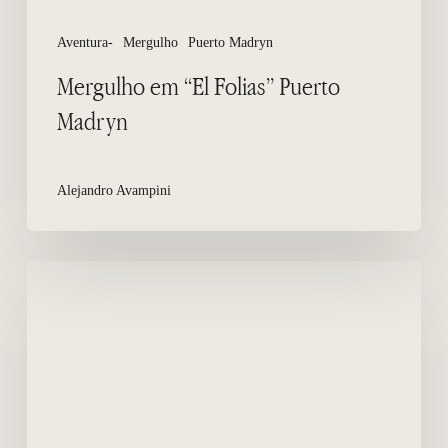
Aventura-
Mergulho
Puerto Madryn
Mergulho em “El Folias” Puerto
Madryn
Alejandro Avampini
Onde
dormir
em
Puerto
Piramides