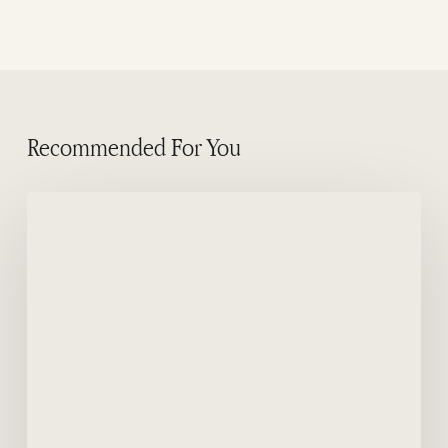
Recommended For You
Mergulho
em
“El
Folias”
Puerto
Madryn