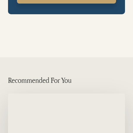
Recommended For You
Schapen
in
het
schiereiland
Valdes