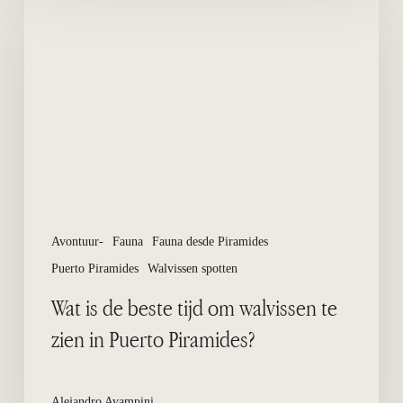
is
de
beste
tijd
om
walvissen
te
zien
in
Puerto
Piramides?
Avontuur-
Fauna
Fauna desde Piramides
Puerto Piramides
Walvissen spotten
Wat is de beste tijd om walvissen te
zien in Puerto Piramides?
Alejandro Avampini