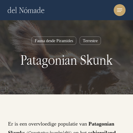
Skip
Menu
del Nómade
to
main
content
Fauna desde Piramides
Terrestre
Patagonian Skunk
Er is een overvloedige populatie van
Patagonian
(Conepatus humboldtii)
Skunks
op het
schiereiland