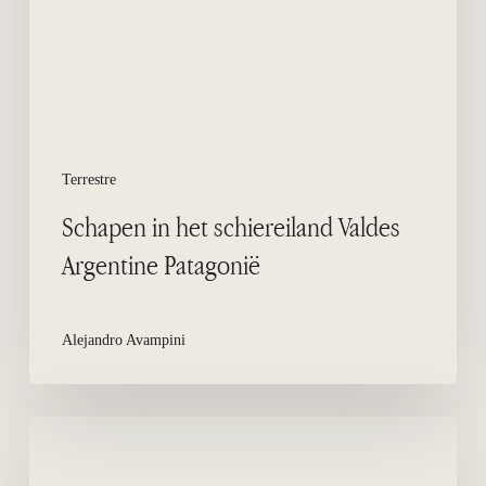
Argentine
Patagonië
Terrestre
Schapen in het schiereiland Valdes
Argentine Patagonië
Alejandro Avampini
Amerikaanse
bonte
scholekster