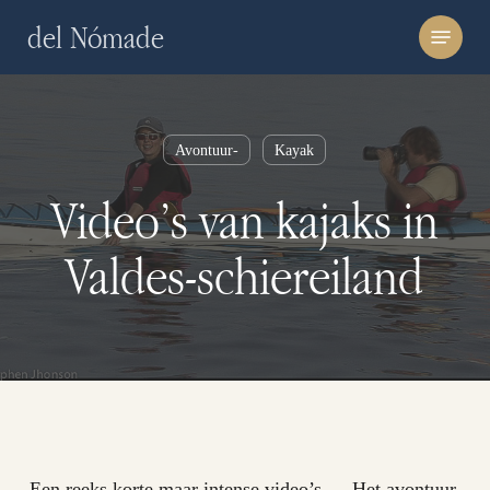
Skip
Menu
del Nómade
to
main
content
Avontuur-
Kayak
Video’s van kajaks in
Valdes-schiereiland
Een reeks korte maar intense video’s … Het avontuur