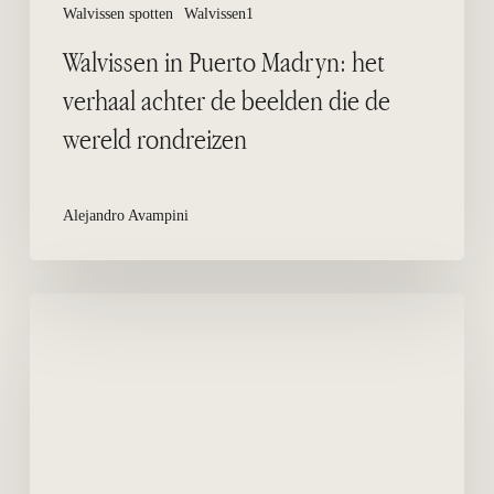
Walvissen spotten
Walvissen1
Walvissen in Puerto Madryn: het
verhaal achter de beelden die de
wereld rondreizen
Alejandro Avampini
Kayak-
excursies
in
het
walvisseizoen