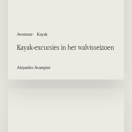
Avontuur-
Kayak
Kayak-excursies in het walvisseizoen
Alejandro Avampini
Mountainbike
rond
Valdes-
schiereiland