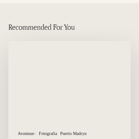
Recommended For You
Walvissen
in
Puerto
Madryn:
het
verhaal
achter
de
beelden
die
de
wereld
Avontuur-
Fotografia
Puerto Madryn
rondreizen