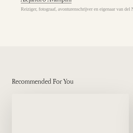
Reiziger, fotograaf, avonturenschrijver en eigenaar van de
Recommended For You
Punta
Piramide-
reservaat
in
het
walvisseizoen