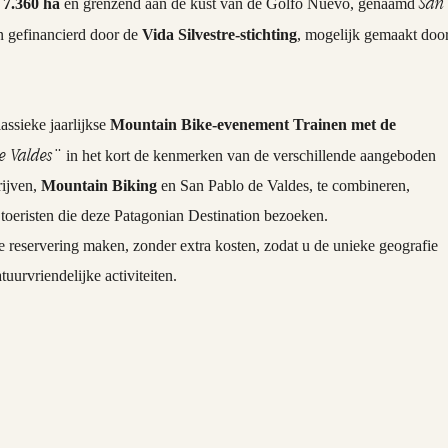
San
t
7.360 ha
en grenzend aan de kust van de Golfo Nuevo, genaamd
en gefinancierd door de
Vida Silvestre-stichting
, mogelijk gemaakt doo
lassieke jaarlijkse
Mountain Bike-evenement Trainen met de
e Valdes¨
in het kort de kenmerken van de verschillende aangeboden
rijven,
Mountain Biking
en San Pablo de Valdes, te combineren,
e toeristen die deze Patagonian Destination bezoeken.
e reservering maken, zonder extra kosten, zodat u de unieke geografie
urvriendelijke activiteiten.