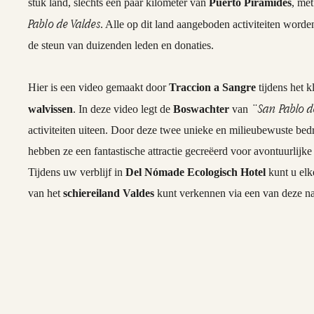
stuk land, slechts een paar kilometer van
Puerto Piramides
, me
Pablo de Valdes
. Alle op dit land aangeboden activiteiten word
de steun van duizenden leden en donaties.
Hier is een video gemaakt door
Traccion a Sangre
tijdens het k
¨San Pablo d
walvissen
. In deze video legt de
Boswachter
van
activiteiten uiteen. Door deze twee unieke en milieubewuste bed
hebben ze een fantastische attractie gecreëerd voor avontuurlijk
Tijdens uw verblijf in
Del Nómade Ecologisch Hotel
kunt u elk
van het
schiereiland Valdes
kunt verkennen via een van deze natu