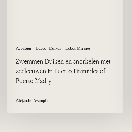
in
Puerto
Piramides
of
Puerto
Madryn
Avontuur-
Buceo
Duiken:
Lobos Marinos
Zwemmen Duiken en snorkelen met
zeeleeuwen in Puerto Piramides of
Puerto Madryn
Alejandro Avampini