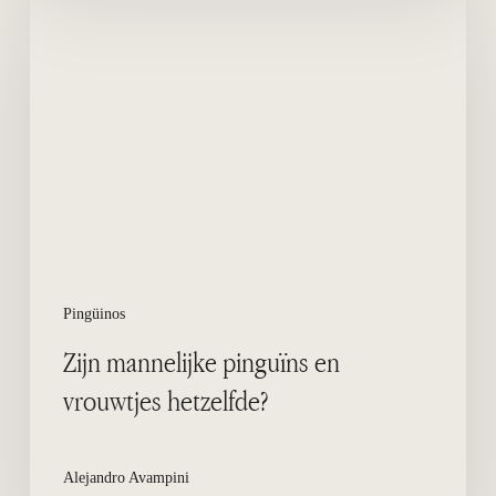
mannelijke
pinguïns
en
vrouwtjes
hetzelfde?
Pingüinos
Zijn mannelijke pinguïns en
vrouwtjes hetzelfde?
Alejandro Avampini