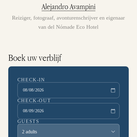
Alejandro Avampini
Reiziger, fotograaf, avonturenschrijver en eigenaar
van del Nómade Eco Hotel
Boek uw verblijf
CHECK-IN
CHECK-OUT
GUESTS
2 adults