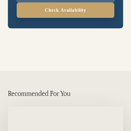
Check Availability
Recommended For You
De
pinguïns,
het