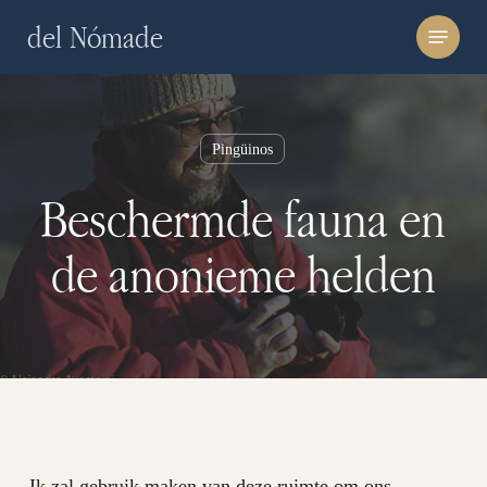
Skip
Menu
del Nómade
to
main
content
Pingüinos
Beschermde fauna en
de anonieme helden
Ik zal gebruik maken van deze ruimte om ons