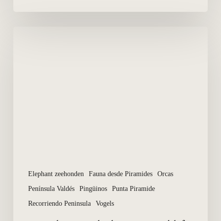
Wat
is
het
voordeel
van
een
verblijf
in
Puerto
Piramides?
Elephant zeehonden
Fauna desde Piramides
Orcas
Península Valdés
Pingüinos
Punta Piramide
Recorriendo Peninsula
Vogels