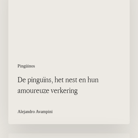
nest
en
hun
amoureuze
verkering
Pingüinos
De pinguïns, het nest en hun
amoureuze verkering
Alejandro Avampini
Zijn