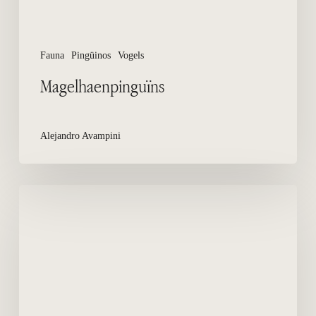
Fauna
Pingüinos
Vogels
Magelhaenpinguïns
Alejandro Avampini
De
pinguïns,
het
nest
en
hun
amoureuze