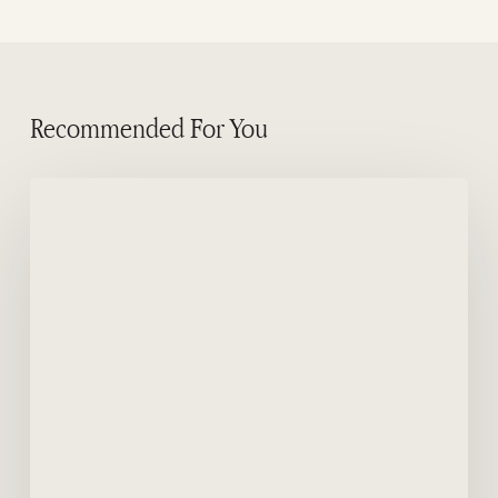
Recommended For You
Zijn
mannelijke
pinguïns
en
vrouwtjes
hetzelfde?