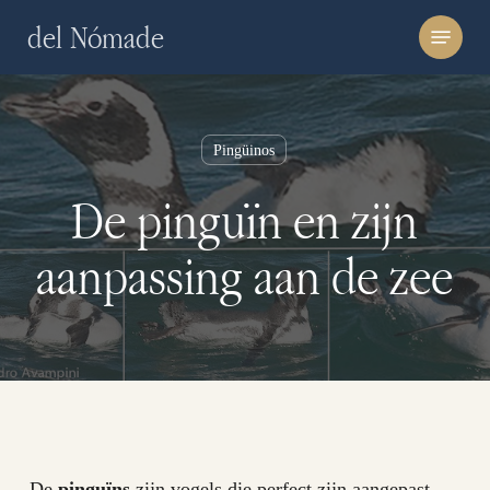
Skip
Menu
del Nómade
to
main
content
Pingüinos
De pinguïn en zijn
aanpassing aan de zee
De
pinguïns
zijn vogels die perfect zijn aangepast