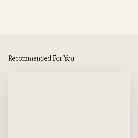
Recommended For You
Beschermde
fauna
en
de
anonieme
helden