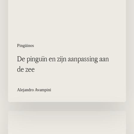
de
zee
Pingüinos
De pinguïn en zijn aanpassing aan
de zee
Alejandro Avampini
Magelhaenpinguïns