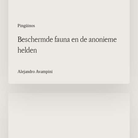
Pingüinos
Beschermde fauna en de anonieme
helden
Alejandro Avampini
De
pinguïn
en
zijn
aanpassing
aan