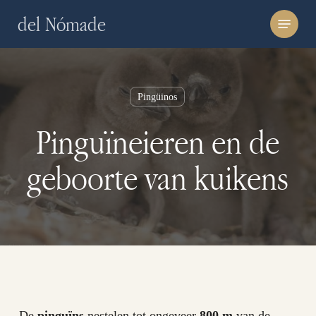
Skip
Menu
del Nómade
to
main
content
Pingüinos
Pinguïneieren en de
geboorte van kuikens
De
pinguïns
nestelen tot ongeveer
800 m
van de