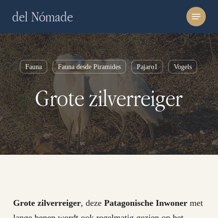
Skip
Menu
del Nómade
to
main
content
Fauna
Fauna desde Piramides
Pajaro1
Vogels
Grote zilverreiger
Grote zilverreiger
, deze
Patagonische Inwoner
met
lange benen wordt ook regelmatig gezien op het