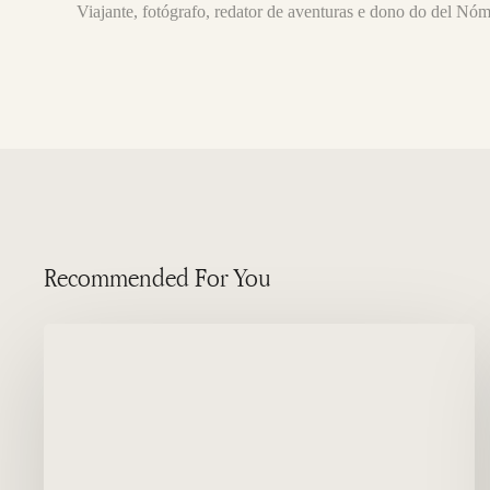
Viajante, fotógrafo, redator de aventuras e dono do del Nó
Recommended For You
Qual
é
a
melhor
época
para