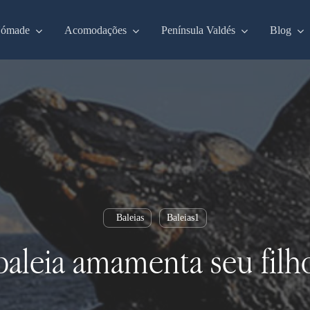
Nómade
Acomodações
Península Valdés
Blog
Baleias
Baleias1
baleia amamenta seu filh