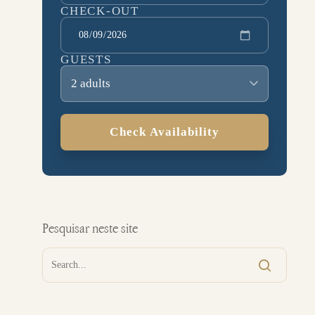
CHECK-OUT
GUESTS
2 adults
Check Availability
Pesquisar neste site