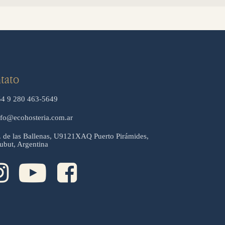
tato
54 9 280 463-5649
nfo@ecohosteria.com.ar
. de las Ballenas, U9121XAQ Puerto Pirámides,
ubut, Argentina