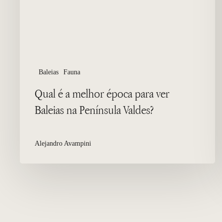
ver
Baleias
na
Península
Valdes?
Baleias
Fauna
Qual é a melhor época para ver
Baleias na Península Valdes?
Alejandro Avampini