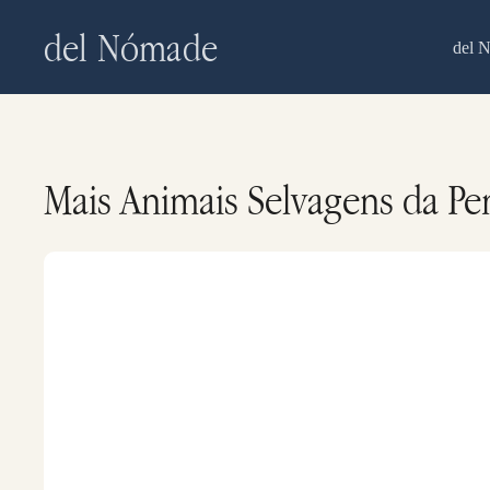
Skip
del Nómade
to
del 
main
content
Mais Animais Selvagens da Pe
O
Guanaco,
na
Península
Valdés
e
Patagônia