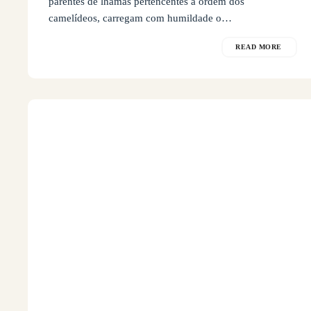
parentes de lhamas pertencentes à ordem dos
camelídeos, carregam com humildade o…
READ MORE
Ovelhas
na
Península
Valdes
Patagônia
Argentina