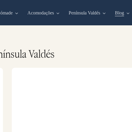
Nómade
Acomodações
Península Valdés
Blog
nínsula Valdés
Choique