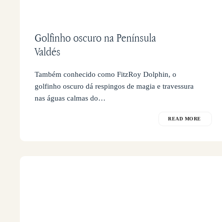
Golfinho oscuro na Península
Valdés
Também conhecido como FitzRoy Dolphin, o
golfinho oscuro dá respingos de magia e travessura
nas águas calmas do…
READ MORE
Onde
dormir
em
Peninsula
Valdes?