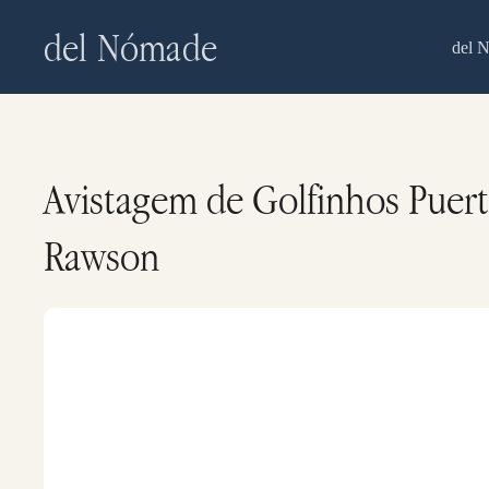
Skip
del Nómade
to
del 
main
content
Avistagem de Golfinhos Puert
Rawson
Golfinho
oscuro
na
Península
Valdés