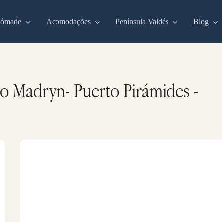
Nómade
Acomodações
Península Valdés
Blog
o Madryn- Puerto Pirámides -
Os
golfinhos
de
Commerson