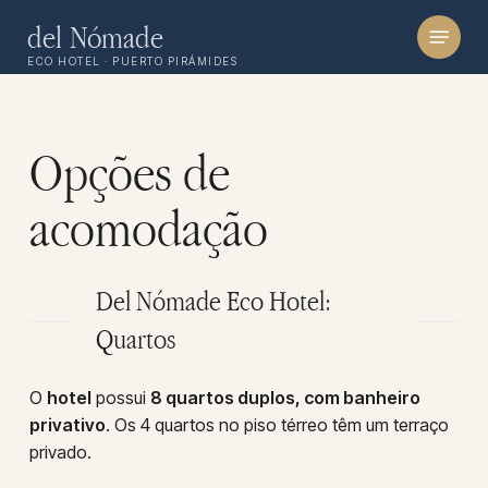
Skip
Menu
del Nómade
to
ECO HOTEL · PUERTO PIRÁMIDES
main
content
Opções de
acomodação
Del Nómade Eco Hotel:
Quartos
O
hotel
possui
8 quartos duplos, com banheiro
privativo
. Os 4 quartos no piso térreo têm um terraço
privado.