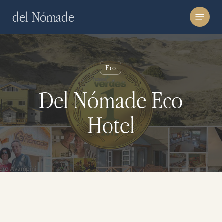
Skip
Menu
del Nómade
to
main
content
Eco
Del Nómade Eco
Hotel