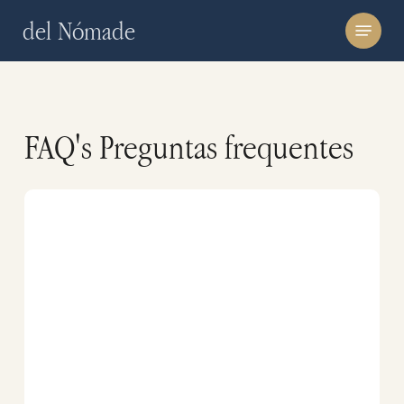
Skip
Menu
del Nómade
to
main
content
FAQ's Preguntas frequentes
Onde
dormir
em
Temporada
Baleia
na
Peninsula
Valdes?