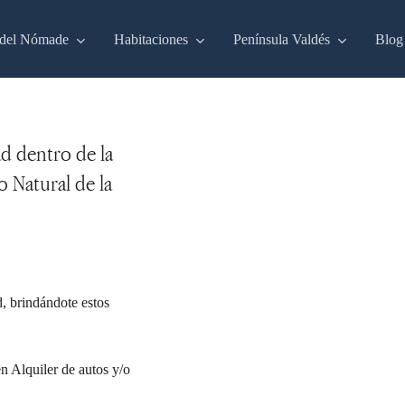
del Nómade
Habitaciones
Península Valdés
Blog
ad dentro de la
o Natural de la
 brindándote estos
en Alquiler de autos y/o