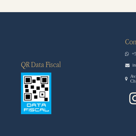
Con
+
QR Data Fiscal
i
Av
Ch