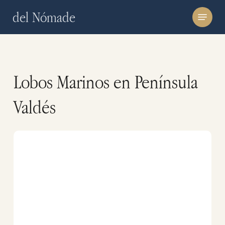
Skip
Menu
del Nómade
to
main
content
Lobos Marinos en Península
Valdés
¿Donde
Dormir
en
Puerto
Pirámides?