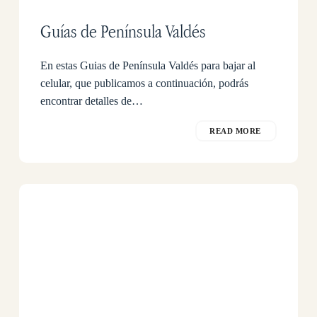
Guías de Península Valdés
En estas Guias de Península Valdés para bajar al
celular, que publicamos a continuación, podrás
encontrar detalles de…
READ MORE
Salidas
diarias
en
Kayak
a
la
lobería