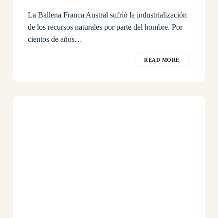
La Ballena Franca Austral sufrió la industrialización
de los recursos naturales por parte del hombre. Por
cientos de años…
READ MORE
Entre
los
10
mejores
lugares
del
mundo
para
ver
ballenas