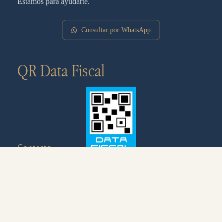
Estamos para ayudarte.
Consultar por WhatsApp
QR Data Fiscal
Contacto
+54 9 280 463-5649
info@ecohosteria.com.ar
Av. de las Ballenas, U9121XAQ Puerto Pirámides,
Chubut, Argentina