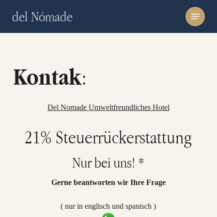
Skip
Menu
del Nómade
to
main
content
:
Kontak
Del Nomade Umweltfreundliches Hotel
21% Steuerrückerstattung
Nur bei uns! *
Gerne beantworten wir Ihre Frage
( nur in englisch und spanisch )