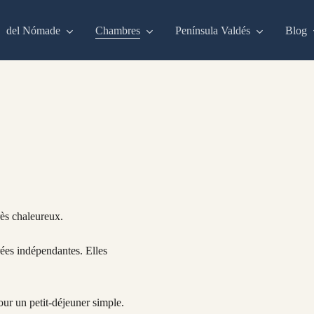
del Nómade
Chambres
Península Valdés
Blog
rès chaleureux.
rées indépendantes. Elles
our un petit-déjeuner simple.