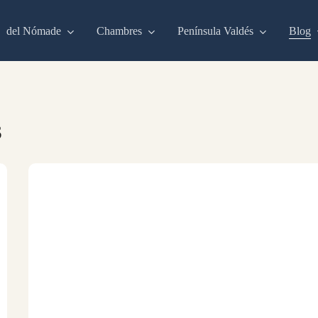
del Nómade
Chambres
Península Valdés
Blog
s
Plonger
à
« El
Folias »
Puerto
Madryn