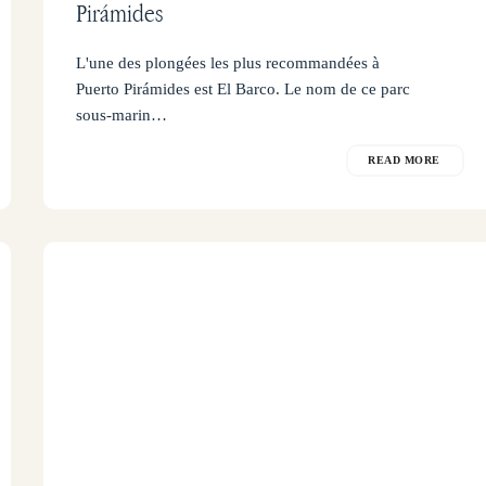
Pirámides
L'une des plongées les plus recommandées à
Puerto Pirámides est El Barco. Le nom de ce parc
sous-marin…
READ MORE
Où
dormir
à
Puerto
Piramides?