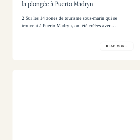
la plongée à Puerto Madryn
2 Sur les 14 zones de tourisme sous-marin qui se
trouvent à Puerto Madryn, ont été créées avec…
READ MORE
Plongée
et
plongée
en
apnée
avec
les
lions
de