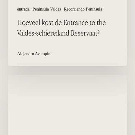
entrada
Península Valdés
Recorriendo Peninsula
Hoeveel kost de Entrance to the
Valdes-schiereiland Reservaat?
Alejandro Avampini
Hoeveel
dagen
worden
aanbevolen
voor
een
maximaal
gebruik