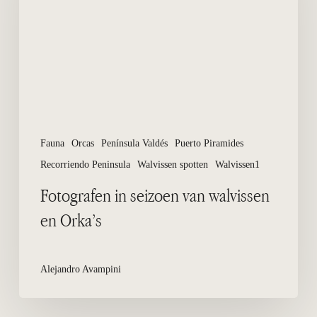
walvissen
en
Orka’s
Fauna
Orcas
Península Valdés
Puerto Piramides
Recorriendo Peninsula
Walvissen spotten
Walvissen1
Fotografen in seizoen van walvissen
en Orka’s
Alejandro Avampini