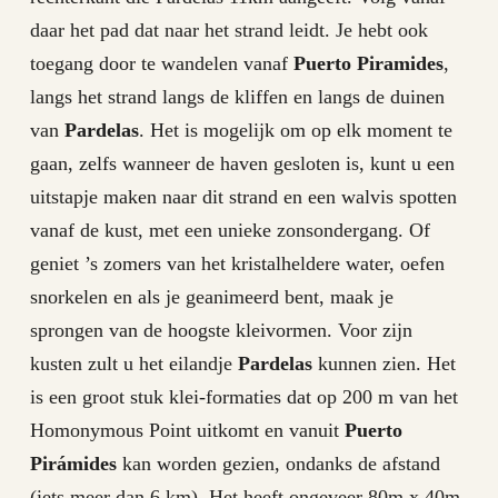
daar het pad dat naar het strand leidt. Je hebt ook
toegang door te wandelen vanaf
Puerto Piramides
,
langs het strand langs de kliffen en langs de duinen
van
Pardelas
. Het is mogelijk om op elk moment te
gaan, zelfs wanneer de haven gesloten is, kunt u een
uitstapje maken naar dit strand en een walvis spotten
vanaf de kust, met een unieke zonsondergang. Of
geniet ’s zomers van het kristalheldere water, oefen
snorkelen en als je geanimeerd bent, maak je
sprongen van de hoogste kleivormen. Voor zijn
kusten zult u het eilandje
Pardelas
kunnen zien. Het
is een groot stuk klei-formaties dat op 200 m van het
Homonymous Point uitkomt en vanuit
Puerto
Pirámides
kan worden gezien, ondanks de afstand
(iets meer dan 6 km). Het heeft ongeveer 80m x 40m