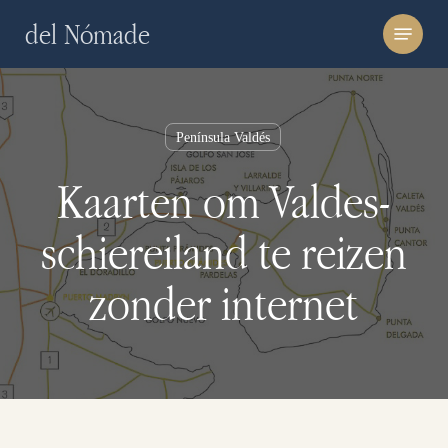
Skip
Menu
del Nómade
to
main
content
Península Valdés
Kaarten om Valdes-
schiereiland te reizen
zonder internet