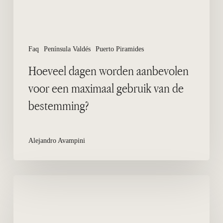
van
de
bestemming?
Faq
Península Valdés
Puerto Piramides
Hoeveel dagen worden aanbevolen
voor een maximaal gebruik van de
bestemming?
Alejandro Avampini
Fotografen
in
seizoen
van