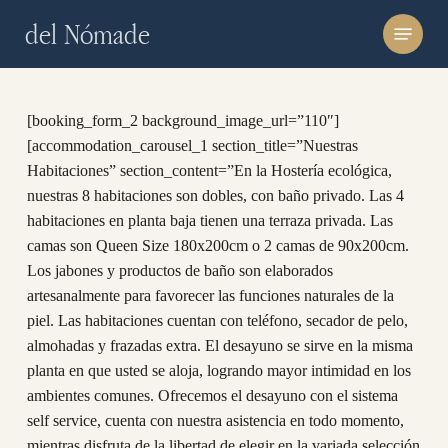
Skip
Menu
del Nómade
to
main
content
[booking_form_2 background_image_url=”110″]
[accommodation_carousel_1 section_title=”Nuestras
Habitaciones” section_content=”En la Hostería ecológica,
nuestras 8 habitaciones son dobles, con baño privado. Las 4
habitaciones en planta baja tienen una terraza privada. Las
camas son Queen Size 180x200cm o 2 camas de 90x200cm.
Los jabones y productos de baño son elaborados
artesanalmente para favorecer las funciones naturales de la
piel. Las habitaciones cuentan con teléfono, secador de pelo,
almohadas y frazadas extra. El desayuno se sirve en la misma
planta en que usted se aloja, logrando mayor intimidad en los
ambientes comunes. Ofrecemos el desayuno con el sistema
self service, cuenta con nuestra asistencia en todo momento,
mientras disfruta de la libertad de elegir en la variada selección