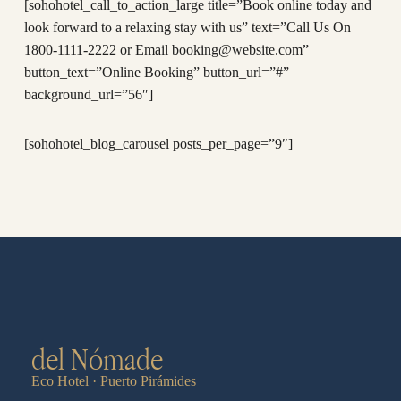
[sohohotel_call_to_action_large title=”Book online today and
look forward to a relaxing stay with us” text=”Call Us On
1800-1111-2222 or Email booking@website.com”
button_text=”Online Booking” button_url=”#”
background_url=”56″]
[sohohotel_blog_carousel posts_per_page=”9″]
del Nómade
Eco Hotel · Puerto Pirámides