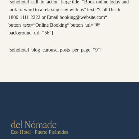
[sohohotel_call_to_action_large title=“Book online today and
look forward to a relaxing stay with us“ text=“Call Us On
1800-1111-2222 or Email booking@website.com“
button_text=“Online Booking“ button_url=“#“
background_url=“56″]
[sohohotel_blog_carousel posts_per_page=“9″]
del Nómade
Eco Hotel · Puerto Pirámides