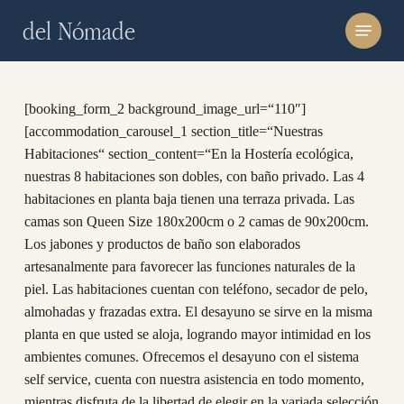
Skip
Menu
del Nómade
to
main
content
[booking_form_2 background_image_url=“110″]
[accommodation_carousel_1 section_title=“Nuestras
Habitaciones“ section_content=“En la Hostería ecológica,
nuestras 8 habitaciones son dobles, con baño privado. Las 4
habitaciones en planta baja tienen una terraza privada. Las
camas son Queen Size 180x200cm o 2 camas de 90x200cm.
Los jabones y productos de baño son elaborados
artesanalmente para favorecer las funciones naturales de la
piel. Las habitaciones cuentan con teléfono, secador de pelo,
almohadas y frazadas extra. El desayuno se sirve en la misma
planta en que usted se aloja, logrando mayor intimidad en los
ambientes comunes. Ofrecemos el desayuno con el sistema
self service, cuenta con nuestra asistencia en todo momento,
mientras disfruta de la libertad de elegir en la variada selección