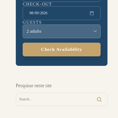
CHECK-OUT
GUESTS
2 adults
Check Availability
Pesquisar neste site