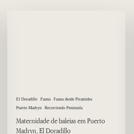
Maternidade
de
baleias
em
Puerto
Madryn,
El
Doradillo
El Doradillo
Fauna
Fauna desde Piramides
Puerto Madryn
Recorriendo Peninsula
Maternidade de baleias em Puerto
Madryn, El Doradillo