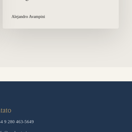
Alejandro Avampini
tato
54 9 280 463-5649