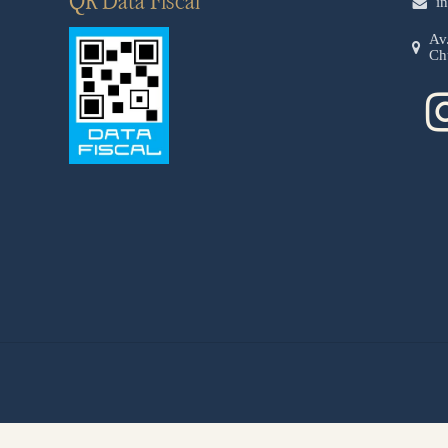
QR Data Fiscal
i
Av
Ch