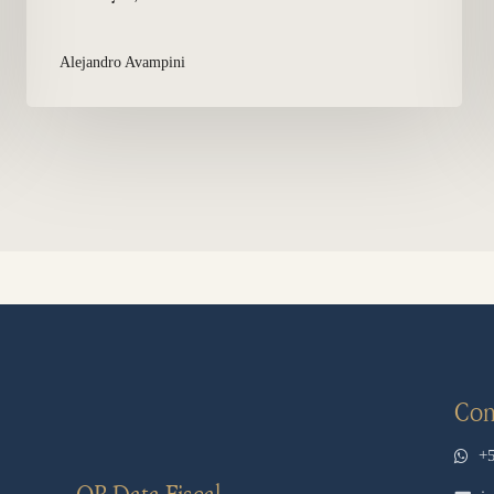
Alejandro Avampini
Con
+