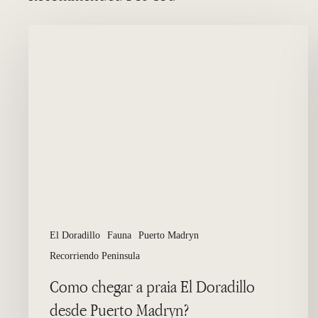
Como
chegar
a
praia
El
Doradillo
desde
Puerto
Madryn?
El Doradillo
Fauna
Puerto Madryn
Recorriendo Peninsula
Como chegar a praia El Doradillo
desde Puerto Madryn?