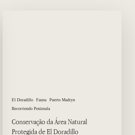
Conservação
da
Área
Natural
Protegida
de
El
Doradillo
El Doradillo
Fauna
Puerto Madryn
Recorriendo Peninsula
Conservação da Área Natural
Protegida de El Doradillo