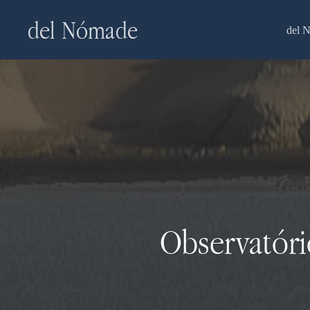
Skip
del Nómade
to
del 
main
content
Observatóri