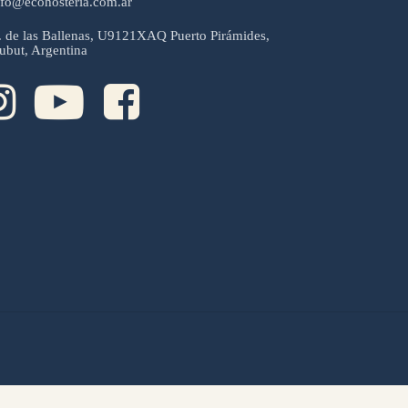
nfo@ecohosteria.com.ar
. de las Ballenas, U9121XAQ Puerto Pirámides,
ubut, Argentina