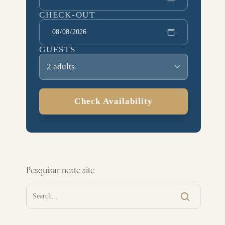
CHECK-OUT
GUESTS
2 adults
Check Availability
Pesquisar neste site