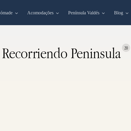
Nómade
Acomodações
Península Valdés
Blog
Recorriendo Peninsula
20