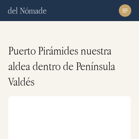
Skip
Menu
del Nómade
to
main
content
Puerto Pirámides nuestra
aldea dentro de Península
Valdés
Hoteles
en
Puerto
Madryn
y
Puerto