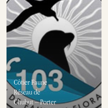
Porter
secours
Faune
Côtier Faune
Réseau de
Chubut – Porter