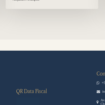
Con
+
QR Data Fiscal
i
Av
Ch