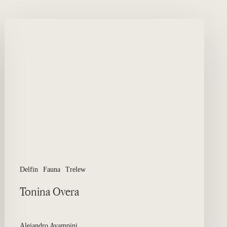
Tonina
Overa
Delfin
Fauna
Trelew
Tonina Overa
Alejandro Avampini