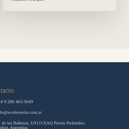
tacto
54 9 280 463-5649
nfo@ecohosteria.com.ar
. de las Ballenas, U9121XAQ Puerto Pirámides,
ubut, Argentina