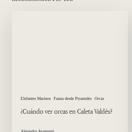
¿Cuándo
ver
orcas
en
Caleta
Valdés?
Elefantes Marinos
Fauna desde Piramides
Orcas
¿Cuándo ver orcas en Caleta Valdés?
Alejandro Avampini