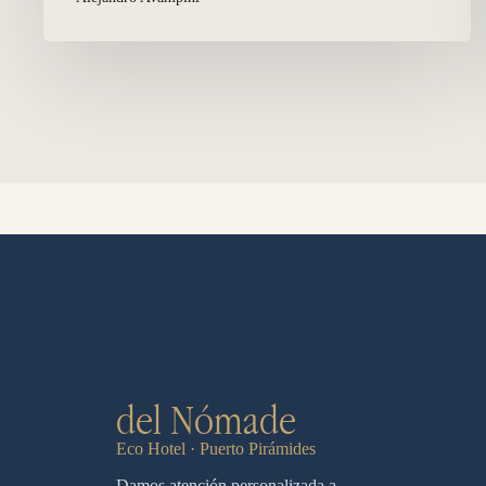
del Nómade
Eco Hotel · Puerto Pirámides
Damos atención personalizada a