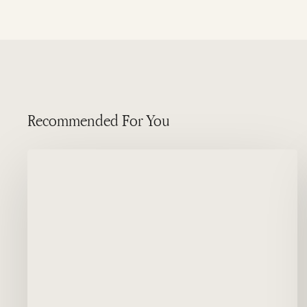
Recommended For You
Gavião
de
rabo
branco