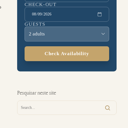
CHECK-OUT
o
GUESTS
2 adults
Check Availability
Pesquisar neste site