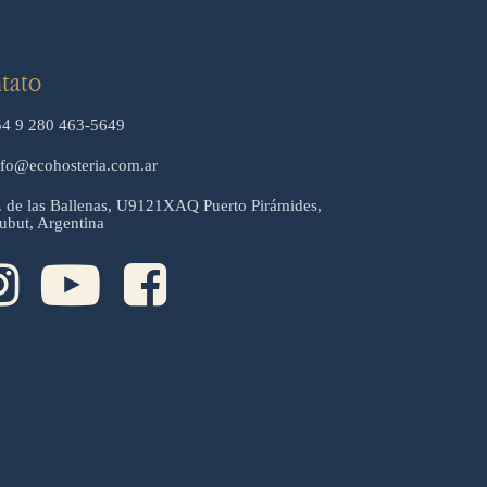
tato
54 9 280 463-5649
nfo@ecohosteria.com.ar
. de las Ballenas, U9121XAQ Puerto Pirámides,
ubut, Argentina