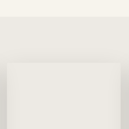
Abutre
de
Peru