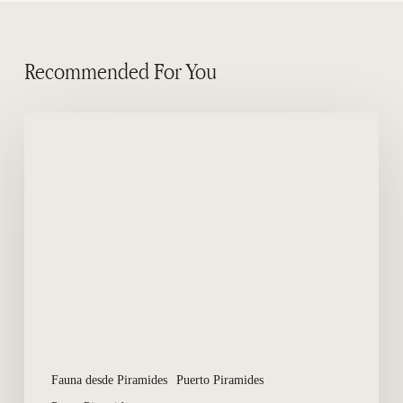
Recommended For You
Como
chegar
a
Punta
Piramide
da
nossa
aldeia
turística?
Fauna desde Piramides
Puerto Piramides