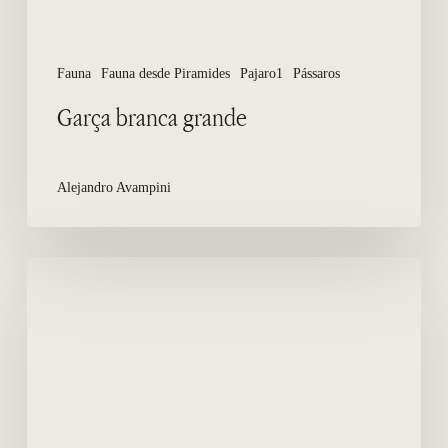
Fauna
Fauna desde Piramides
Pajaro1
Pássaros
Garça branca grande
Alejandro Avampini
Turismo
de
Aventura
em
Puerto
Madryn