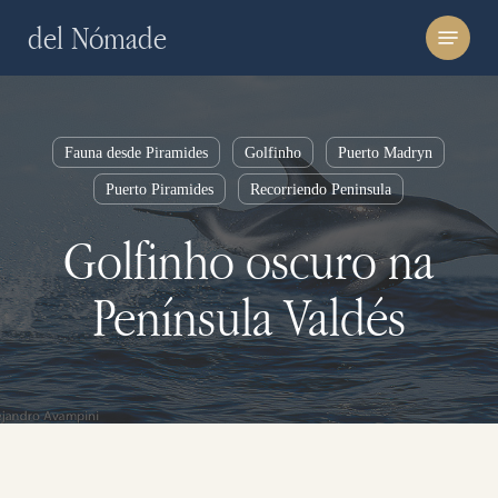
Skip
Menu
del Nómade
to
main
content
Fauna desde Piramides
Golfinho
Puerto Madryn
Puerto Piramides
Recorriendo Peninsula
Golfinho oscuro na
Península Valdés