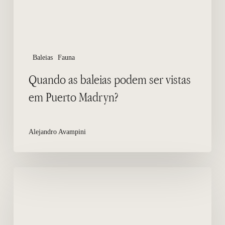
Puerto
Madryn?
Baleias
Fauna
Quando as baleias podem ser vistas
em Puerto Madryn?
Alejandro Avampini
Os
golfinhos
de
Commerson