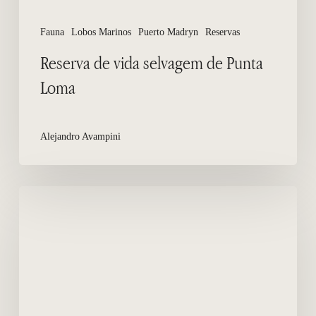
Fauna
Lobos Marinos
Puerto Madryn
Reservas
Reserva de vida selvagem de Punta
Loma
Alejandro Avampini
Quando
as
baleias
podem
ser
vistas
em