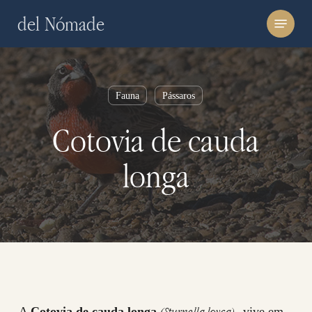
Skip
Menu
del Nómade
to
main
content
Fauna
Pássaros
Cotovia de cauda
longa
(Sturnella loyca)
A
Cotovia de cauda longa
, vive em