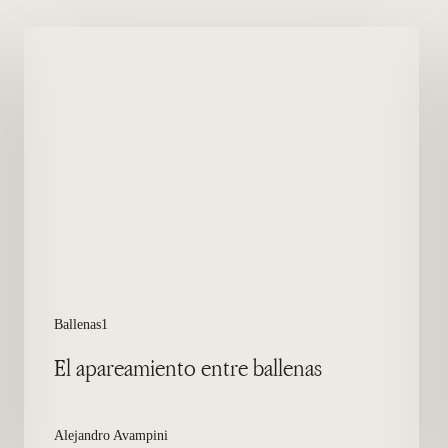
El
apareamiento
entre
ballenas
Ballenas1
El apareamiento entre ballenas
Alejandro Avampini