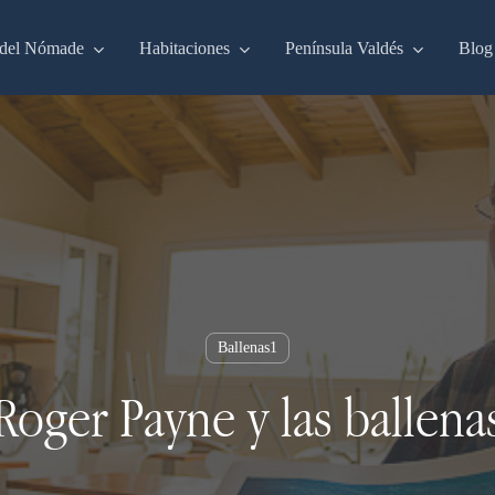
del Nómade
Habitaciones
Península Valdés
Blog
Ballenas1
Roger Payne y las ballena