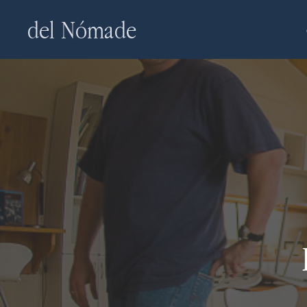
Skip
del Nómade
to
main
content