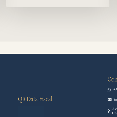
Con
+
QR Data Fiscal
i
Av
Ch