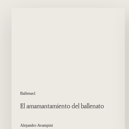
El
amamantamiento
del
ballenato
Ballenas1
El amamantamiento del ballenato
Alejandro Avampini