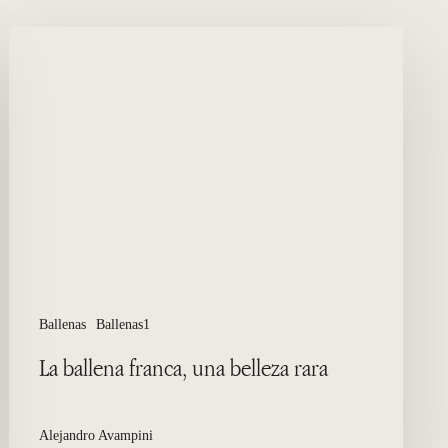
La
ballena
franca,
una
belleza
rara
Ballenas
Ballenas1
La ballena franca, una belleza rara
Alejandro Avampini