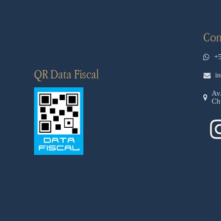
Con
+
QR Data Fiscal
i
Av
Ch