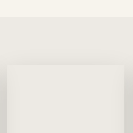
Jote
cabeza
colorada