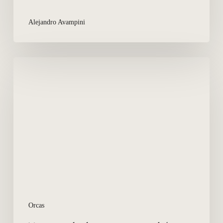
Alejandro Avampini
Temporada
de
Orcas:
Datos
básicos,
para
principiantes
Orcas