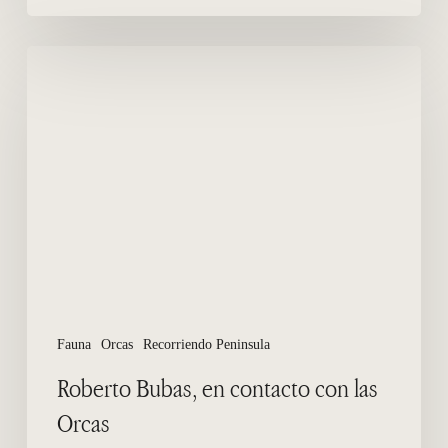
Roberto
Bubas,
en
contacto
con
las
Orcas
Fauna
Orcas
Recorriendo Peninsula
Roberto Bubas, en contacto con las
Orcas