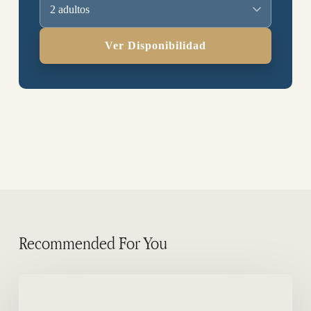
2 adultos
Ver Disponibilidad
Recommended For You
Documentalistas
en