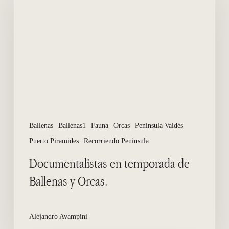
temporada
de
Ballenas
y
Orcas.
Ballenas
Ballenas1
Fauna
Orcas
Península Valdés
Puerto Piramides
Recorriendo Peninsula
Documentalistas en temporada de
Ballenas y Orcas.
Alejandro Avampini