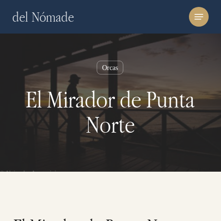
Skip
Menu
del Nómade
to
main
content
Orcas
El Mirador de Punta
Norte