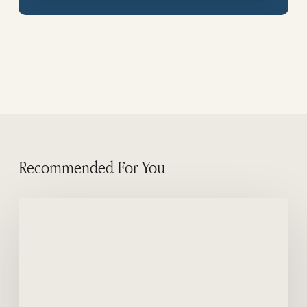
Recommended For You
¿Cuál
es
la
ventaja
de
alojarse