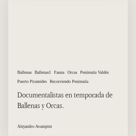
temporada
de
Ballenas
y
Orcas.
Ballenas
Ballenas1
Fauna
Orcas
Península Valdés
Puerto Piramides
Recorriendo Peninsula
Documentalistas en temporada de
Ballenas y Orcas.
Alejandro Avampini