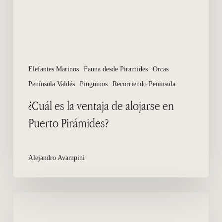
en
Puerto
Pirámides?
Elefantes Marinos
Fauna desde Piramides
Orcas
Península Valdés
Pingüinos
Recorriendo Peninsula
¿Cuál es la ventaja de alojarse en
Puerto Pirámides?
Alejandro Avampini
Documentalistas
en