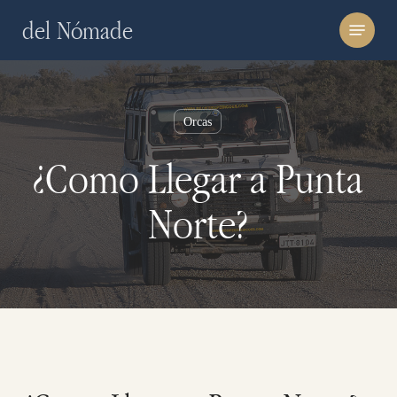
Skip
Menu
del Nómade
to
main
content
Orcas
¿Como Llegar a Punta
Norte?