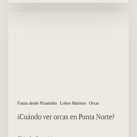
¿Cuándo
ver
orcas
en
Punta
Norte?
Fauna desde Piramides
Lobos Marinos
Orcas
¿Cuándo ver orcas en Punta Norte?