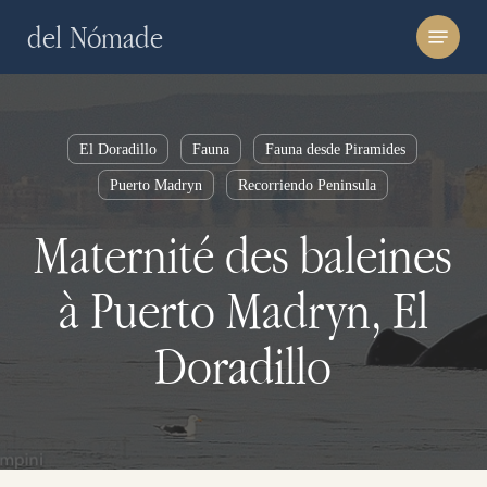
Skip
Menu
del Nómade
to
main
content
El Doradillo
Fauna
Fauna desde Piramides
Puerto Madryn
Recorriendo Peninsula
Maternité des baleines
à Puerto Madryn, El
Doradillo