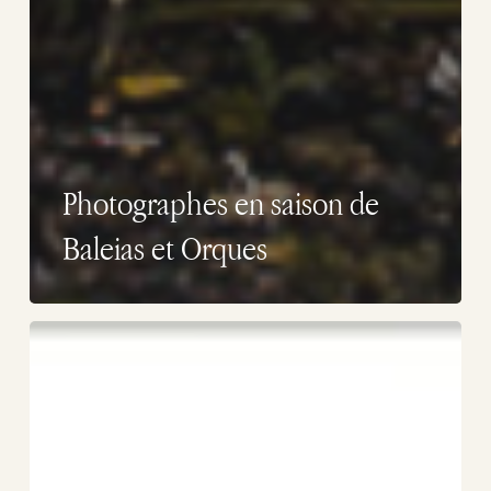
Photographes en saison de
Baleias et Orques
Calendrier
de
la
faune