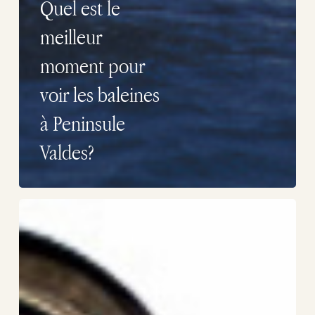
Quel est le
meilleur
moment pour
voir les baleines
à Peninsule
Valdes?
Photographes
en
saison
de
Baleias
et
Orques