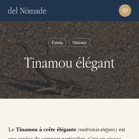
Skip
Menu
del Nómade
to
main
content
Fauna
Oiseaux
Tinamou élégant
(eudromia elegans)
Le
Tinamou à crête élégante
est
une espèce de compost particulier, c’est un oiseau