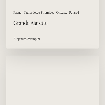
Fauna
Fauna desde Piramides
Oiseaux
Pajaro1
Grande Aigrette
Alejandro Avampini
Urubu
à
tête
rouge