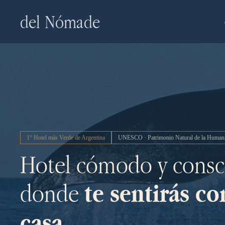
Skip
del Nómade
to
main
content
1° Hotel más Verde de Argentina
UNESCO · Patrimonio Natural de la Human
Hotel cómodo y consc
donde
te sentirás c
casa