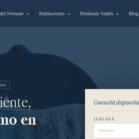
del Nómade
Habitaciones
Península Valdés
Blog
idad
iente,
Consultá disponibi
omo en
LLEGADA