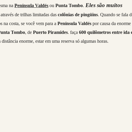
Eles são muitos
mesma na
Península Valdés
ou
Punta Tombo
.
através de trilhas limitadas das
colônias de pingüins
. Quando se fala d
os na costa, se você vem para a
Península Valdés
por causa da enorme
Punta Tombo
, de
Puerto Piramides
. faça
600 quilômetros entre ida 
 distância enorme, estar em uma reserva só algumas horas.