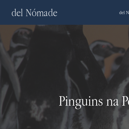
Skip
del Nómade
to
del 
main
content
Pinguins na P