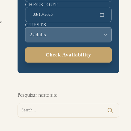
CHECK-OUT
ta
GUESTS
2 adults
Check Availability
Pesquisar neste site