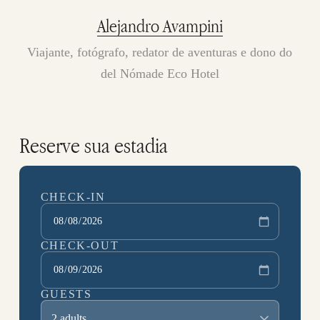
Alejandro Avampini
Viajante, fotógrafo, redator de aventuras e dono do
del Nómade Eco Hotel
Reserve sua estadia
CHECK-IN
CHECK-OUT
GUESTS
2 adults