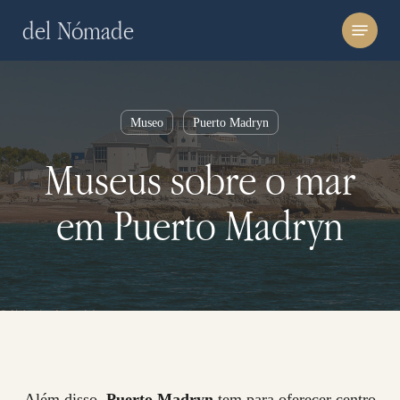
Skip
Menu
del Nómade
to
main
content
Museo
Puerto Madryn
Museus sobre o mar
em Puerto Madryn
Além disso,
Puerto Madryn
tem para oferecer centro