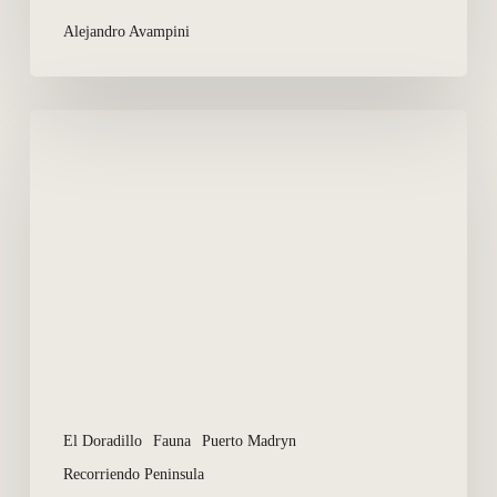
Alejandro Avampini
Conservação
da
Área
Natural
Protegida
de
El
Doradillo
El Doradillo
Fauna
Puerto Madryn
Recorriendo Peninsula