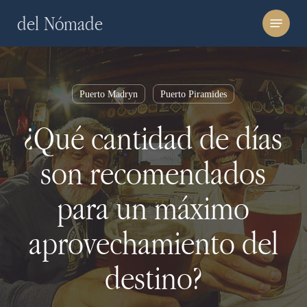
Skip
Menu
del Nómade
to
main
content
Puerto Madryn
Puerto Piramides
¿Qué cantidad de días
son recomendados
para un máximo
aprovechamiento del
destino?