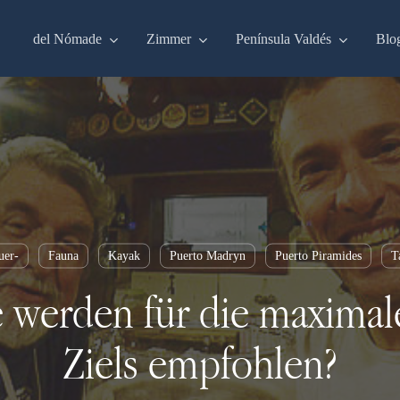
del Nómade
Zimmer
Península Valdés
Blo
uer-
Fauna
Kayak
Puerto Madryn
Puerto Piramides
T
e werden für die maxima
Ziels empfohlen?