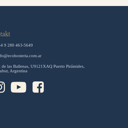
takt
54 9 280 463-5649
nfo@ecohosteria.com.ar
. de las Ballenas, U9121XAQ Puerto Pirámides,
ubut, Argentina