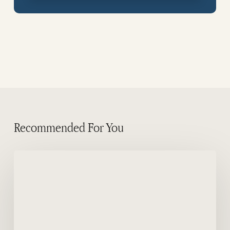
Recommended For You
Où
est
Puerto
Piramides?