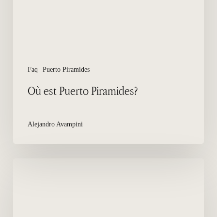
Faq
Puerto Piramides
Où est Puerto Piramides?
Alejandro Avampini
Puerto
Piramides,
une
ville
chargée