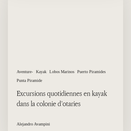
en
kayak
dans
la
colonie
d’otaries
Aventure-
Kayak
Lobos Marinos
Puerto Piramides
Punta Piramide
Excursions quotidiennes en kayak
dans la colonie d’otaries
Alejandro Avampini