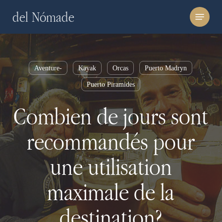
Skip
Menu
del Nómade
to
main
content
Aventure-
Kayak
Orcas
Puerto Madryn
Puerto Piramides
Combien de jours sont
recommandés pour
une utilisation
maximale de la
destination?