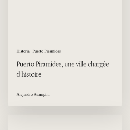
d’histoire
Historia
Puerto Piramides
Puerto Piramides, une ville chargée
d’histoire
Alejandro Avampini
Excursions
quotidiennes